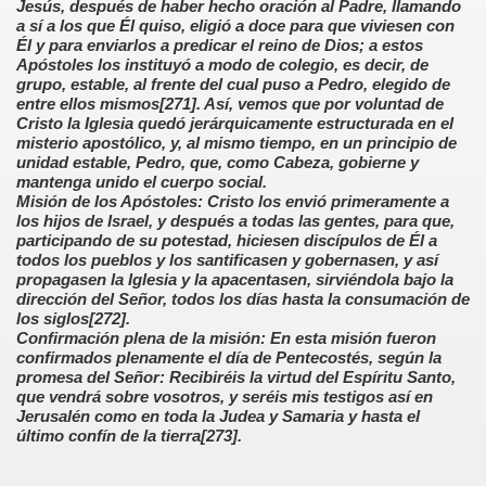
Jesús, después de haber hecho oración al Padre, llamando
a sí a los que Él quiso, eligió a doce para que viviesen con
predicación de Jesús
Él y para enviarlos a predicar el reino de Dios; a estos
Apóstoles los instituyó a modo de colegio, es decir, de
grupo, estable, al frente del cual puso a Pedro, elegido de
sia
entre ellos mismos[271]. Así, vemos que por voluntad de
Cristo la Iglesia quedó jerárquicamente estructurada en el
misterio apostólico, y, al mismo tiempo, en un principio de
unidad estable, Pedro, que, como Cabeza, gobierne y
mantenga unido el cuerpo social.
erpo Místico de Cristo
Misión de los Apóstoles: Cristo los envió primeramente a
los hijos de Israel, y después a todas las gentes, para que,
participando de su potestad, hiciesen discípulos de Él a
todos los pueblos y los santificasen y gobernasen, y así
sia
propagasen la Iglesia y la apacentasen, sirviéndola bajo la
dirección del Señor, todos los días hasta la consumación de
los siglos[272].
Confirmación plena de la misión: En esta misión fueron
confirmados plenamente el día de Pentecostés, según la
do
promesa del Señor: Recibiréis la virtud del Espíritu Santo,
que vendrá sobre vosotros, y seréis mis testigos así en
Jerusalén como en toda la Judea y Samaria y hasta el
último confín de la tierra[273].