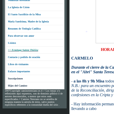
*
Semillitas teresianas
La Iglesia de Cristo
*
El Santo Sacrifício de la Misa
María Santísima, Madre de la Iglesia
Resumen de Teología Católica
Para observar con amor
Lisieux
HORAR
*
=> Ermitage Sainte Thérèse
Contacto y pedido de oración
CARMELO
Libro de visitantes
Durante el cierre de la Ca
en el "Abri" Santa Teresa
Enlaces importantes
Suscripciones
-
a las 8h y 9h
Misa
todos
N.B.: para un encuentro p
Hijos del Camino
de la Reconciliación, dirig
2007Copyright caminoteresiano.es.tl // Los temas y/o
reflexiones aqui expuestos, son de dominio público ó de
confesiones en la Cripta y 
autores desconocidos, a menos que estos sean
especificados.// Camino Teresiano no se acredita de
ninguna manera la autoría de estos, salvo puntos
- Hay información permane
específicos referentes a la comunidad dueña del sitio .
llevando a cabo