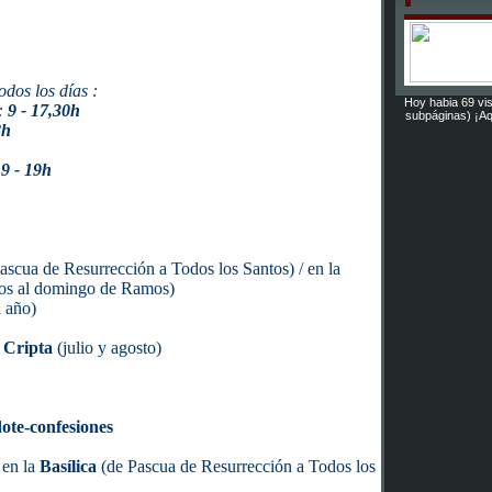
odos los días :
Hoy habia 69 vis
o:
9 - 17,30h
subpáginas) ¡Aq
8h
h
:
9 - 19h
ascua de Resurrección a Todos los Santos) / en la
tos al domingo de Ramos)
l año)
Cripta
(julio y agosto)
ote-confesiones
en la
Basílica
(de Pascua de Resurrección a Todos los