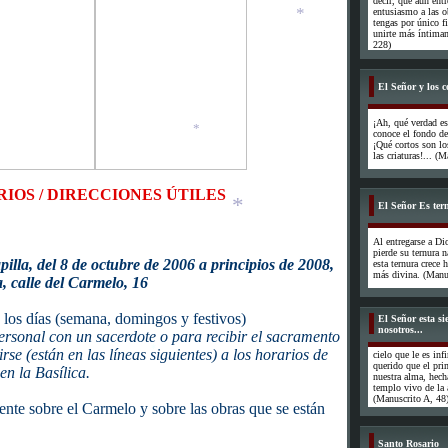
decir, que aun ent
entusiasmo a las ob
tengas por único f
*
unirte más íntimam
228)
*
El Señor y los c
¡Ah, qué verdad e
conoce el fondo de
¡Qué cortos son l
las criaturas!... (
IOS / DIRECCIONES ÚTILES
*
El Señor Es tern
Al entregarse a Di
pierde su ternura n
pilla, del 8 de octubre de 2006 a principios de 2008,
esta ternura crece
más divina. (Manus
*
, calle del Carmelo, 16
 los días (semana, domingos y festivos)
El Señor esta s
nosotros...
ersonal con un sacerdote o para recibir el sacramento
irse (están en las líneas siguientes) a los horarios de
cielo que le es in
querido que el prim
en la Basílica.
nuestra alma, hech
templo vivo de la 
(Manuscrito A, 48
nte sobre el Carmelo y sobre las obras que se están
Santo Rosario
*