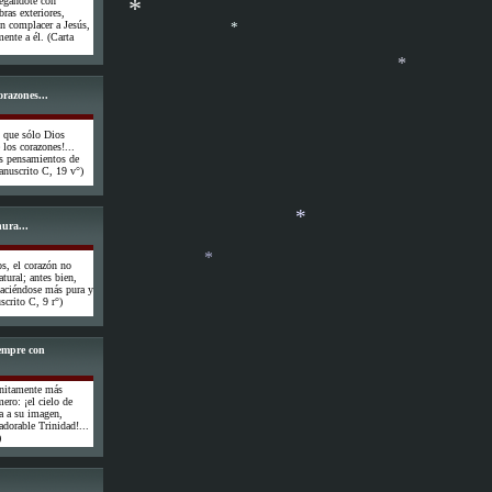
regándote con
ras exteriores,
in complacer a Jesús,
ente a él. (Carta
*
orazones...
*
s que sólo Dios
 los corazones!...
os pensamientos de
*
Manuscrito C, 19 v°)
ura...
os, el corazón no
atural; antes bien,
 haciéndose más pura y
crito C, 9 r°)
*
iempre con
*
finitamente más
ero: ¡el cielo de
a a su imagen,
adorable Trinidad!...
)