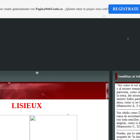
REGÍSTRATE
fue creado gratuitamente con
PaginaWebGratis.es
. ¿Quieres tener tu propio sitio web?
*
*
*
*
Semillitas al Se
"Así como el sol a
y al mismo tiempo 
*
particular, como si
la tierra, del mi
nuestro Señor part
alma, como si no h
LISIEUX
(Manuscrito A, 3 r
*
-------------------------
Vos obráis como D
cansa de escuchar
con toda sencillez
alegrías, como si é
(Manuscrito C, 32
-------------------------
Puedes, por lo tan
ocuparte de "la úni