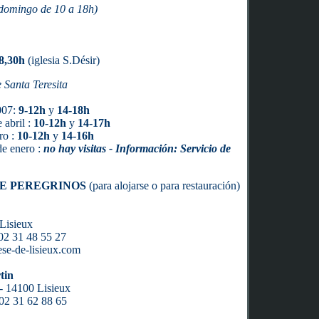
(domingo de 10 a 18h)
8,30h
(iglesia S.Désir)
 Santa Teresita
2007:
9-12h
y
14-18h
 abril :
10-12h
y
14-17h
ro :
10-12h
y
14-16h
de enero :
no hay visitas - Información: Servicio de
DE PEREGRINOS
(para alojarse o para restauración)
Lisieux
 02 31 48 55 27
ese-de-lisieux.com
tin
- 14100 Lisieux
 02 31 62 88 65