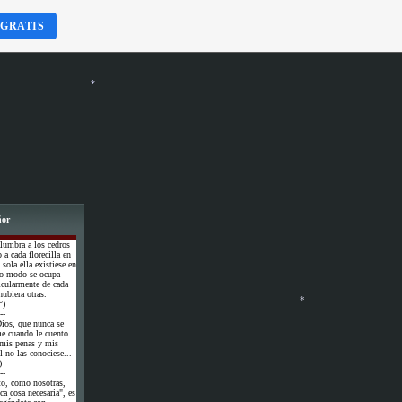
 GRATIS
*
ñor
lumbra a los cedros
a cada florecilla en
 sola ella existiese en
smo modo se ocupa
icularmente de cada
ubiera otras.
°)
--
ios, que nunca se
me cuando le cuento
 mis penas y mis
l no las conociese...
)
--
*
to, como nosotras,
ca cosa necesaria", es