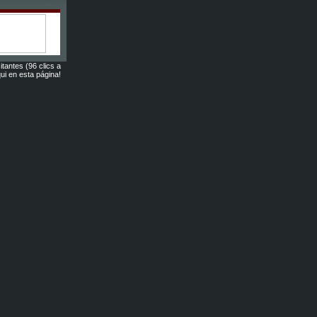
itantes (96 clics a
ui en esta página!