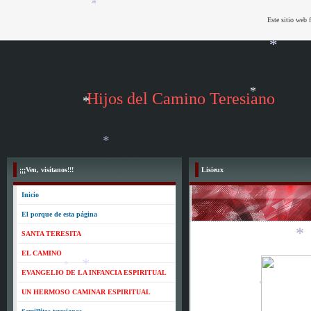
Este sitio web 
*
*
Hijos del Camino Teresiano
*
*
¡¡¡Ven, visítanos!!!
Lisieux
Inicio
*
El porque de esta página
SANTA TERESITA
EL CAMINO
EVANGELIO DE LA INFANCIA ESPIRITUAL
*
UN HERMOSO CAMINAR ESPIRITUAL
*