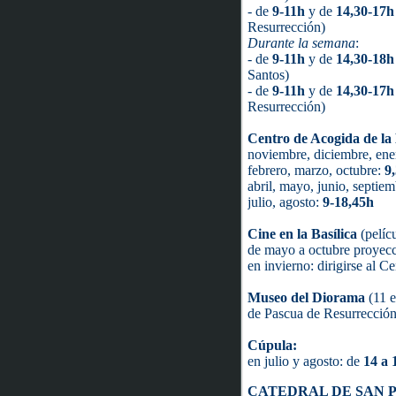
- de
9-
11h
y de
14,30-17
Resurrección)
Durante la semana
:
- de
9-11h
y de
14,30-18
Santos)
- de
9-
11h
y de
14,30-
17h
Resurrección)
Centro de Acogida de la 
noviembre, diciembre, ene
febrero, marzo, octubre:
9
abril, mayo, junio, septie
julio, agosto:
9-18,45h
Cine en la Basílica
(pelícu
de mayo a octubre proyec
en invierno: dirigirse al C
Museo del Diorama
(11 e
de Pascua de Resurrección 
Cúpula:
en julio y agosto: de
14 a 
CATEDRAL DE SAN 