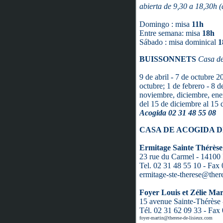
abierta de 9,30 a 18,30h 
Domingo : misa
11h
Entre semana: misa
18h
Sábado : misa dominical
1
BUISSONNETS
Casa de
9 de abril - 7 de octubre 
octubre; 1 de febrero - 8 de
noviembre, diciembre, ene
del 15 de diciembre al 15 
Acogida 02 31 48 55 08
CASA DE ACOGIDA 
Ermitage Sainte Thérèse
23 rue du Carmel - 14100 
Tel. 02 31 48 55 10 - Fax
ermitage-ste-therese@ther
Foyer Louis et Zélie Mar
15 avenue Sainte-Thérèse 
Tél. 02 31 62 09 33 - Fax
foyer-martin@therese-de-lisieux.com