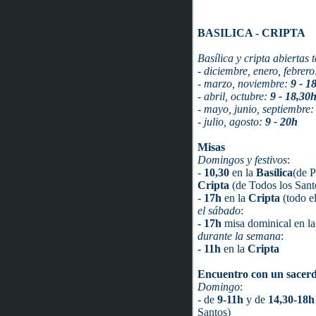
BASILICA - CRIPTA
Basílica y cripta abiertas t
- diciembre, enero, febrer
- marzo, noviembre:
9 - 1
- abril, octubre:
9 - 18,30
- mayo, junio, septiembre
- julio, agosto:
9 - 20h
Misas
Domingos y festivos
:
-
10,30
en la
Basílica
(de P
Cripta
(de Todos los San
-
17h
en la
Cripta
(todo e
el sábado
:
- 17h
misa dominical en la
durante la semana
:
- 11h
en la
Cripta
Encuentro con un sacerd
Domingo
:
- de
9-11h
y de
14,30-
18h
Santos)