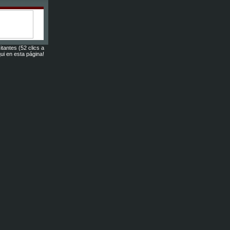
itantes (52 clics a
ui en esta página!