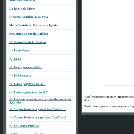
Semillitas teresianas
*
La Iglesia de Cristo
El Santo Sacrifício de la Misa
María Santísima, Madre de la Iglesia
Resumen de Teología Católica
=> Naturaleza de la Teología
*
=> La revelacíon
=> La Fe
=> La inspiración Bíblica
=> El Pentateuco
=> Libros proféticos del A.T.
=> Libros sapienciales del A.T.
Aquí encontrareís un muy importante resum
=> Los Evangelios sinópticos y los Hechos de los
alma.
Apóstoles
Desde damos gracias y aconsejamos a
htt
=> Corpus Ioanneum y epístolas Católicas 1
=> Corpus Ioanneum y epístolas Católicas 2
=> El Corpus Paulinus