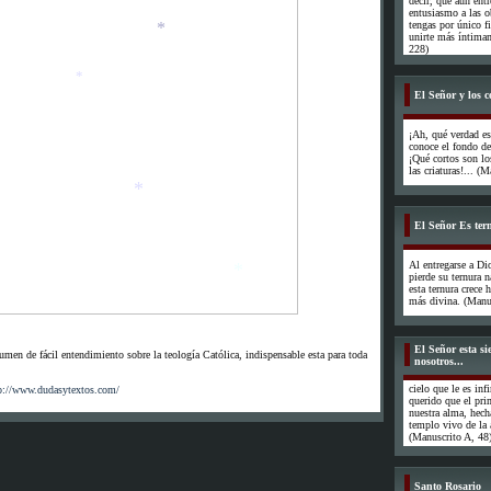
decir, que aun ent
*
entusiasmo a las ob
tengas por único f
unirte más íntimam
228)
*
El Señor y los c
¡Ah, qué verdad e
*
conoce el fondo de
¡Qué cortos son l
las criaturas!... (
El Señor Es tern
Al entregarse a Di
*
pierde su ternura n
esta ternura crece
más divina. (Manus
*
El Señor esta s
en de fácil entendimiento sobre la teología Católica, indispensable esta para toda
nosotros...
cielo que le es in
p://www.dudasytextos.com/
querido que el prim
nuestra alma, hech
templo vivo de la 
(Manuscrito A, 48
Santo Rosario