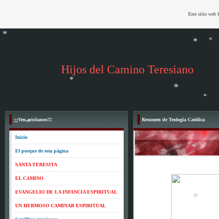
*
Este sitio web 
*
Hijos del Camino Teresiano
*
*
*
*
*
¡¡¡Ven, visítanos!!!
Resumen de Teología Católica
Inicio
*
El porque de esta página
SANTA TERESITA
EL CAMINO
EVANGELIO DE LA INFANCIA ESPIRITUAL
*
UN HERMOSO CAMINAR ESPIRITUAL