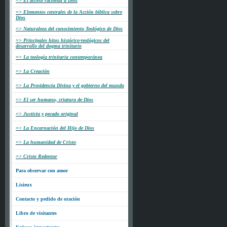
=> El acceso racional a Dios
=> Elementos centrales de la Acción bíblica sobre
Dios
=> Naturaleza del conocimiento Teológico de Dios
=> Principales hitos histórico-teológicos del
desarrollo del dogma trinitario
=> La teología trinitaria contemporánea
=> La Creación
=> La Providencia Divina y el gobierno del mundo
=> El ser humano, criatura de Dios
=> Justicia y pecado original
=> La Encarnación del Hijo de Dios
=> La humanidad de Cristo
=> Cristo Redentor
Para observar con amor
Lisieux
Contacto y pedido de oración
Libro de visitantes