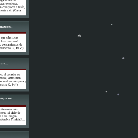
regándote con
ras exteriores,
in complacer a Jesús,
ente a él. (Carta
orazones...
s que sólo Dios
*
 los corazones!...
os pensamientos de
Manuscrito C, 19 v°)
*
ura...
os, el corazón no
*
atural; antes bien,
 haciéndose más pura y
crito C, 9 r°)
iempre con
finitamente más
*
ero: ¡el cielo de
*
a a su imagen,
adorable Trinidad!...
)