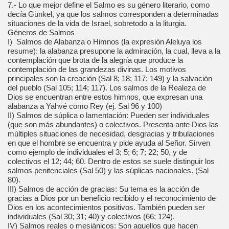
7.- Lo que mejor define el Salmo es su género literario, como
decía Günkel, ya que los salmos corresponden a determinadas
situaciones de la vida de Israel, sobretodo a la liturgia.
Géneros de Salmos
I) Salmos de Alabanza o Himnos (la expresión Aleluya los
resume): la alabanza presupone la admiración, la cual, lleva a la
contemplación que brota de la alegría que produce la
contemplación de las grandezas divinas. Los motivos
principales son la creación (Sal 8; 18; 117; 149) y la salvación
del pueblo (Sal 105; 114; 117). Los salmos de la Realeza de
Dios se encuentran entre estos himnos, que expresan una
alabanza a Yahvé como Rey (ej. Sal 96 y 100)
II) Salmos de súplica o lamentación: Pueden ser individuales
(que son más abundantes) o colectivos. Presenta ante Dios las
múltiples situaciones de necesidad, desgracias y tribulaciones
en que el hombre se encuentra y pide ayuda al Señor. Sirven
como ejemplo de individuales el 3; 5; 6; 7; 22; 50, y de
colectivos el 12; 44; 60. Dentro de estos se suele distinguir los
salmos penitenciales (Sal 50) y las súplicas nacionales. (Sal
80).
III) Salmos de acción de gracias: Su tema es la acción de
gracias a Dios por un beneficio recibido y el reconocimiento de
Dios en los acontecimientos positivos. También pueden ser
individuales (Sal 30; 31; 40) y colectivos (66; 124).
IV) Salmos reales o mesiánicos: Son aquellos que hacen