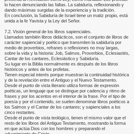
lo hacen denunciando las faltas. La sabiduría, reflexionando y
os Hechos de los Apóstoles
dando máximas surgidas de la experiencia y la tradición.
En conclusión, la Sabiduría de Israel tiene un matiz propio, está
atólicas 1
unida a la fe Yavista y la Ley del Señor.
atólicas 2
7.2. Visión general de los libros sapienciales.
Llamados también libros didácticos, son el conjunto de libros de
carácter sapiencial y poético que transmiten la sabiduría por
medio de proverbios, refranes o reflexiones no muy largas,
sobre la vida y la historia: Job, Salmos, Proverbios, Eclesiastés,
Cantar de los cantares, Eclesiástico y Sabiduría.
Su lugar en la Biblia normalmente es después de los libros
ón bíblica sobre Dios
históricos y antes de los profetas.
Tienen especial interés porque muestran la continuidad histórica
y de la revelación entre el Antiguo y el Nuevo Testamento.
eológico de Dios
Desde el punto de vista literario utiliza formas de expresión
poéticas, un lenguaje que se distingue por cadencia y ritmo de
ógicos del desarrollo del dogma trinitario
frases y por los acentos en el interior de la frase. Por el tipo de
poesía y por el contenido, se suelen denominar libros poéticos a
oránea
los Salmos y el Cantar de los cantares; y sapienciales a los
cinco restantes.
Desde el punto de vista teológico, tienen el mismo valor que el
resto de los libros del Antiguo Testamento, mostrando la forma
en que actúa Dios con los hombres y preparando el
bierno del mundo