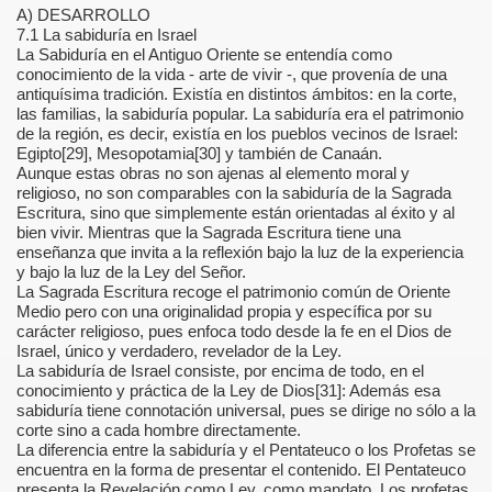
A) DESARROLLO
7.1 La sabiduría en Israel
La Sabiduría en el Antiguo Oriente se entendía como
conocimiento de la vida - arte de vivir -, que provenía de una
ia
antiquísima tradición. Existía en distintos ámbitos: en la corte,
las familias, la sabiduría popular. La sabiduría era el patrimonio
de la región, es decir, existía en los pueblos vecinos de Israel:
Egipto[29], Mesopotamia[30] y también de Canaán.
Aunque estas obras no son ajenas al elemento moral y
religioso, no son comparables con la sabiduría de la Sagrada
Escritura, sino que simplemente están orientadas al éxito y al
bien vivir. Mientras que la Sagrada Escritura tiene una
enseñanza que invita a la reflexión bajo la luz de la experiencia
y bajo la luz de la Ley del Señor.
La Sagrada Escritura recoge el patrimonio común de Oriente
Medio pero con una originalidad propia y específica por su
carácter religioso, pues enfoca todo desde la fe en el Dios de
Israel, único y verdadero, revelador de la Ley.
La sabiduría de Israel consiste, por encima de todo, en el
conocimiento y práctica de la Ley de Dios[31]: Además esa
sabiduría tiene connotación universal, pues se dirige no sólo a la
corte sino a cada hombre directamente.
La diferencia entre la sabiduría y el Pentateuco o los Profetas se
encuentra en la forma de presentar el contenido. El Pentateuco
presenta la Revelación como Ley, como mandato. Los profetas