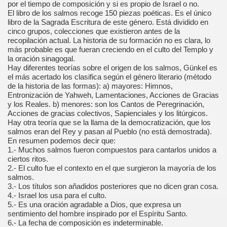
por el tiempo de composición y si es propio de Israel o no.
El libro de los salmos recoge 150 piezas poéticas. Es el único
libro de la Sagrada Escritura de este género. Está dividido en
cinco grupos, colecciones que existieron antes de la
recopilación actual. La historia de su formación no es clara, lo
más probable es que fueran creciendo en el culto del Templo y
la oración sinagogal.
Hay diferentes teorías sobre el origen de los salmos, Günkel es
el más acertado los clasifica según el género literario (método
de la historia de las formas): a) mayores: Himnos,
Entronización de Yahweh, Lamentaciones, Acciones de Gracias
y los Reales. b) menores: son los Cantos de Peregrinación,
Acciones de gracias colectivos, Sapienciales y los litúrgicos.
Hay otra teoría que se la llama de la democratización, que los
salmos eran del Rey y pasan al Pueblo (no está demostrada).
En resumen podemos decir que:
1.- Muchos salmos fueron compuestos para cantarlos unidos a
ciertos ritos.
2.- El culto fue el contexto en el que surgieron la mayoría de los
salmos.
3.- Los títulos son añadidos posteriores que no dicen gran cosa.
4.- Israel los usa para el culto.
5.- Es una oración agradable a Dios, que expresa un
sentimiento del hombre inspirado por el Espíritu Santo.
6.- La fecha de composición es indeterminable.