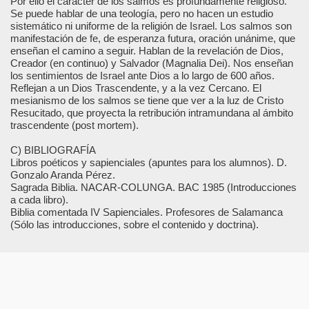
Por ello el carácter de los salmos es profundamente religioso.
Se puede hablar de una teología, pero no hacen un estudio
sistemático ni uniforme de la religión de Israel. Los salmos son
manifestación de fe, de esperanza futura, oración unánime, que
enseñan el camino a seguir. Hablan de la revelación de Dios,
Creador (en continuo) y Salvador (Magnalia Dei). Nos enseñan
los sentimientos de Israel ante Dios a lo largo de 600 años.
Reflejan a un Dios Trascendente, y a la vez Cercano. El
mesianismo de los salmos se tiene que ver a la luz de Cristo
Resucitado, que proyecta la retribución intramundana al ámbito
trascendente (post mortem).
C) BIBLIOGRAFÍA
Libros poéticos y sapienciales (apuntes para los alumnos). D.
Gonzalo Aranda Pérez.
Sagrada Biblia. NACAR-COLUNGA. BAC 1985 (Introducciones
a cada libro).
Biblia comentada IV Sapienciales. Profesores de Salamanca
(Sólo las introducciones, sobre el contenido y doctrina).