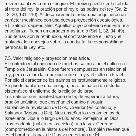
referencia al rey como el ungido. El motivo puede ser la subida
al trono del rey, la oración por el rey o las bodas del rey (Sal 2;
18; 20; 101; 110). Al desaparecer la monarquía adquirieron un
carácter mesiánico con una nueva proyección escatológica.
V) Salmos sapienciales: Aquellos cuyo contenido encierra una
enseñanza. Tienen un carácter más tardío (Sal 1, 32, 34, 49).
Sus temas son la retribución, el contraste entre el justo y el
malvado, los consejos sobre la conducta, la responsabilidad
personal, la Ley, etc.
7.5. Valor religioso y proyección mesiánica.
El contexto vital originario de muchos salmos fue el culto en el
Templo de Jerusalén. Otros fueron compuestos en relación al
rey, pero es clara la conexión entre el rey y el culto en Israel.
Por ello el carácter de los salmos es profundamente religioso.
Se puede hablar de una teología, pero no hacen un estudio
sistemático ni uniforme de la religión de Israel.
Los salmos son manifestación de fe, de esperanza futura,
oración unánime, que enseñan el camino a seguir.
Hablan de la revelación de Dios, Creador (en continuo) y
Salvador (Magnalia Dei). Nos enseñan los sentimientos de
Israel ante Dios a lo largo de 600 años. Reflejan a un Dios
Trascendente (habita en los cielos), y a la vez Cercano
(comprometido en la historia del hombre). También revelan qué
es el hombre: capaz de Dios y necesitado de Él.