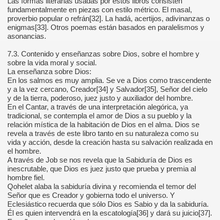
Las formas literarias usadas por estos libros consisten
fundamentalmente en piezas con estilo métrico. El masal,
proverbio popular o refrán[32]. La hadá, acertijos, adivinanzas o
enigmas[33]. Otros poemas están basados en paralelismos y
asonancias.
7.3. Contenido y enseñanzas sobre Dios, sobre el hombre y
sobre la vida moral y social.
La enseñanza sobre Dios:
En los salmos es muy amplia. Se ve a Dios como trascendente
y a la vez cercano, Creador[34] y Salvador[35], Señor del cielo
y de la tierra, poderoso, juez justo y auxiliador del hombre.
En el Cantar, a través de una interpretación alegórica, ya
tradicional, se contempla el amor de Dios a su pueblo y la
relación mística de la habitación de Dios en el alma. Dios se
revela a través de este libro tanto en su naturaleza como su
vida y acción, desde la creación hasta su salvación realizada en
el hombre.
A través de Job se nos revela que la Sabiduría de Dios es
inescrutable, que Dios es juez justo que prueba y premia al
hombre fiel.
Qohelet alaba la sabiduría divina y recomienda el temor del
Señor que es Creador y gobierna todo el universo. Y
Eclesiástico recuerda que sólo Dios es Sabio y da la sabiduría.
Él es quien intervendrá en la escatología[36] y dará su juicio[37].