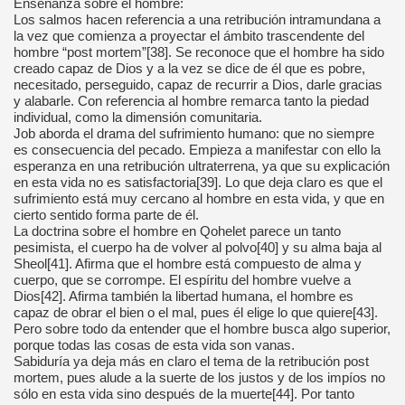
Enseñanza sobre el hombre:
Los salmos hacen referencia a una retribución intramundana a
la vez que comienza a proyectar el ámbito trascendente del
hombre “post mortem”[38]. Se reconoce que el hombre ha sido
creado capaz de Dios y a la vez se dice de él que es pobre,
necesitado, perseguido, capaz de recurrir a Dios, darle gracias
y alabarle. Con referencia al hombre remarca tanto la piedad
individual, como la dimensión comunitaria.
Job aborda el drama del sufrimiento humano: que no siempre
es consecuencia del pecado. Empieza a manifestar con ello la
esperanza en una retribución ultraterrena, ya que su explicación
en esta vida no es satisfactoria[39]. Lo que deja claro es que el
sufrimiento está muy cercano al hombre en esta vida, y que en
cierto sentido forma parte de él.
La doctrina sobre el hombre en Qohelet parece un tanto
pesimista, el cuerpo ha de volver al polvo[40] y su alma baja al
Sheol[41]. Afirma que el hombre está compuesto de alma y
cuerpo, que se corrompe. El espíritu del hombre vuelve a
Dios[42]. Afirma también la libertad humana, el hombre es
capaz de obrar el bien o el mal, pues él elige lo que quiere[43].
Pero sobre todo da entender que el hombre busca algo superior,
porque todas las cosas de esta vida son vanas.
Sabiduría ya deja más en claro el tema de la retribución post
mortem, pues alude a la suerte de los justos y de los impíos no
sólo en esta vida sino después de la muerte[44]. Por tanto