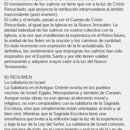
El mesianismo de los salmos se tiene que ver a la luz de Cristo
Resucitado, que proyecta la retribución intramundana al ámbito
trascendente (post mortem).
El culto y el templo, pasan a ser el Cuerpo de Cristo
Resucitado, al igual que la Iglesia es la Nueva Jerusalén. La
piedad individual de los salmos se vuelve colectiva con la
Iglesia, a la vez que manifiestan la esperanza en el Reino futuro,
la unidad de los fieles en la oración y los caminos de santidad.
En todo momento son expresión de la fe actualizada. En
definitiva, los sentimientos que impregnan los salmos han sido
inspirados por el Espíritu Santo y por ello tienen validez
permanente y adquiere mayor valor a la luz del Nuevo
Testamento.
B) RESUMEN
La sabiduría en Israel
La Sabiduría en el Antiguo Oriente existía en los pueblos
vecinos de Israel: Egipto, Mesopotamia y también de Canaán.
Aunque estas obras no son ajenas al elemento moral y
religioso, no son comparables con la sabiduría de la Sagrada
Escritura, sino que simplemente están orientadas al éxito y al
bien vivir. Mientras que la Sagrada Escritura tiene una
enseñanza que invita a la reflexión bajo la luz de la experiencia
y bajo la luz de la Ley del Señor. La sabiduría de Israel consiste,
por encima de todo, en el conocimiento y práctica de la Ley de