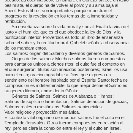
pecado. La doctrina sobre el hombre en Qohelet parece un tanto
pesimista, el cuerpo ha de volver al polvo y su alma baja al
Sheol. Estos libros son importantes porque muestran el
progreso de la revelación en los temas de la inmortalidad y
retribución.
Su enseñanza sobre la vida moral y social: Exalta la vida del
justo y el humilde, que es el que obedece la ley de Dios, y la
purificación interior. Proverbios es todo un libro de enseñanza
sobre el saber y la rectitud moral. Qohelet señala la observancia
de los mandamientos.
Los salmos: origen del Salterio y diversos géneros de Salmos.
Origen de los salmos: Muchos salmos fueron compuestos
para cantarlos unidos a ciertos ritos; el culto fue el contexto en
el que surgieron; títulos son añadidos posteriores; Israel los usa
para el culto; oración agradable a Dios, que expresa un
sentimiento del hombre inspirado por el Espíritu Santo; fecha de
composición es indeterminable; lo que mejor define el Salmo es
su género literario, como decía Günkel.
Géneros de Salmos: Salmos de Alabanza o Himnos;
Salmos de súplica o lamentación; Salmos de acción de gracias;
Salmos reales o mesiánicos; Salmos sapienciales.
Valor religioso y proyección mesiánica.
El contexto vital originario de muchos salmos fue el culto en el
Templo de Jerusalén. Otros fueron compuestos en relación al
rey, pero es clara la conexión entre el rey y el culto en Israel.