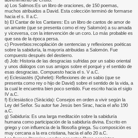
advenimiento de Cristo.
a) Los Salmos:Es un libro de oraciones, de 150 poemas,
s
muchos atribuidos a David. Esta colección terminó de formarse
hacia el s. II a.C.
b) El Cantar de los Cantares: Es un libro de cantos de amor de
un amante (que se presenta como el rey Salomón) a su amada
y viceversa, con la intervención de un coro. Lo más probable es
os
que sea de la época persa.
c) Proverbios:recopilación de sentencias y reflexiones poéticas
sobre la sabiduría, la mayoría atribuidas a Salomón. Fue
compuesto después del destierro.
d) Job: Historia de las desgracias sufridas por un sabio oriental
y unos diálogos con sus amigos sobre el porqué y el sentido de
esas desgracias. Compuesto hacia el s. V a.C.
e) Eclesiastés (Qohelet): Reflexiones de un sabio (que se
presenta como rey o hijo de David) sobre el sentido de la vida, a
la cual le encuentra bien poco sentido. Fue escrito hacia el siglo
IV a.C.
f) Eclesiástico (Sirácida): Consejos en orden a vivir según la
Ley del Señor. Su autor fue Jesús ben Sirac, hacia el año 190
a.C.
g) Sabiduría: Es una larga meditación sobre la sabiduría
humana como participación de la sabiduría divina. Escrito en
griego y con influencia de la filosofía griega. Su composición es
muy cercana a la era cristiana, hacia el año 20 a.C.