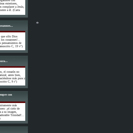
regándote con
ras exteriores,
in complacer a Jesús,
ente a él. (Carta
orazones...
s que sólo Dios
 los corazones!...
os pensamientos de
Manuscrito C, 19 v°)
ura...
*
os, el corazón no
atural; antes bien,
 haciéndose más pura y
crito C, 9 r°)
iempre con
finitamente más
ero: ¡el cielo de
a a su imagen,
adorable Trinidad!...
)