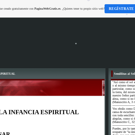
REGÍSTRATE
fue creado gratuitamente con
PaginaWebGratis.es
. ¿Quieres tener tu propio sitio web?
*
*
*
SPIRITUAL
Semillitas al Se
*
"Así como el sol a
y al mismo tiempo 
particular, como si
la tierra, del mi
nuestro Señor part
alma, como si no h
(Manuscrito A, 3 r
-------------------------
Vos obráis como D
LA INFANCIA ESPIRITUAL
cansa de escuchar
con toda sencillez
alegrías, como si é
(Manuscrito C, 32
-------------------------
Puedes, por lo tan
ocuparte de "la úni
NAR