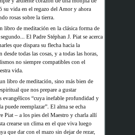
simple y ardiente corazón de una monjita de
 su vida en el regazo del Amor y ahora
do rosas sobre la tierra.
n libro de meditación en la clásica forma de
segundo... El Padre Stéphan J. Piat se acerca
arles que dispara su flecha hacia la
n desde todas las cosas, y a todas las horas,
lismos no siempre compatibles con el
estra vida.
s un libro de meditación, sino más bien de
spiritual que nos prepare a gustar
os evangélicos “cuya inefable profundidad y
ada puede reemplazar”. El alma se echa
e Piat – a los pies del Maestro y charla allí
sta crearse un clima en el que viva luego
ya que dar con el mazo sin dejar de rezar,