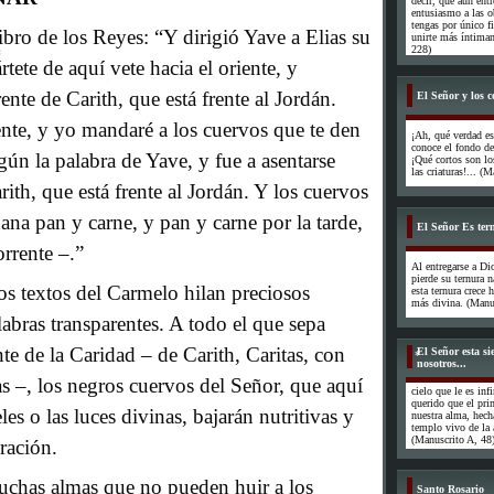
decir, que aun ent
entusiasmo a las ob
tengas por único f
bro de los Reyes: “Y dirigió Yave a Elias su
unirte más íntimam
228)
tete de aquí vete hacia el oriente, y
ente de Carith, que está frente al Jordán.
El Señor y los c
ente, y yo mandaré a los cuervos que te den
¡Ah, qué verdad e
conoce el fondo de
gún la palabra de Yave, y fue a asentarse
¡Qué cortos son l
las criaturas!... (
rith, que está frente al Jordán. Y los cuervos
ana pan y carne, y pan y carne por la tarde,
El Señor Es tern
orrente –.”
Al entregarse a Di
pierde su ternura n
*
s textos del Carmelo hilan preciosos
esta ternura crece
más divina. (Manus
abras transparentes. A todo el que sepa
ente de la Caridad – de Carith, Caritas, con
El Señor esta s
nosotros...
 –, los negros cuervos del Señor, que aquí
cielo que le es in
querido que el prim
es o las luces divinas, bajarán nutritivas y
nuestra alma, hech
templo vivo de la 
(Manuscrito A, 48
ración.
uchas almas que no pueden huir a los
Santo Rosario