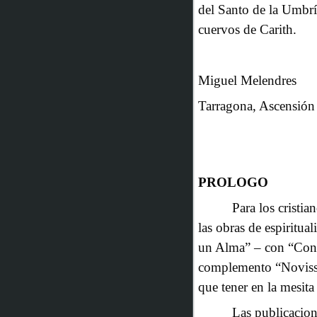
del Santo de la Umbrí
cuervos de Carith.
Miguel Melendres
Tarragona, Ascensión
PROLOGO
Para los cristia
las obras de espiritua
un Alma” – con “Conse
complemento “Novissi
que tener en la mesita 
Las publicacion