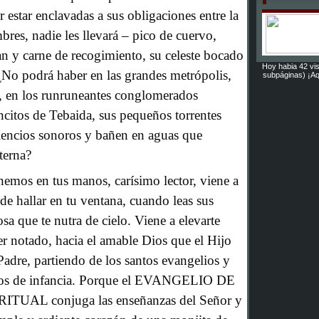
or estar enclavadas a sus obligaciones entre la
res, nadie les llevará – pico de cuervo,
n y carne de recogimiento, su celeste bocado
*
Hoy habia 42 vis
¿No podrá haber en las grandes metrópolis,
subpáginas) ¡Aq
s, en los runruneantes conglomerados
oncitos de Tebaida, sus pequeños torrentes
lencios sonoros y bañen en aguas que
eterna?
nemos en tus manos, carísimo lector, viene a
de hallar en tu ventana, cuando leas sus
osa que te nutra de cielo. Viene a elevarte
er notado, hacia el amable Dios que el Hijo
adre, partiendo de los santos evangelios y
os de infancia. Porque el EVANGELIO DE
TUAL conjuga las enseñanzas del Señor y