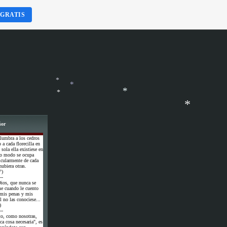
 GRATIS
*
ñor
*
*
lumbra a los cedros
a cada florecilla en
 sola ella existiese en
*
smo modo se ocupa
icularmente de cada
*
ubiera otras.
°)
--
ios, que nunca se
me cuando le cuento
 mis penas y mis
l no las conociese...
*
)
--
to, como nosotras,
ca cosa necesaria", es