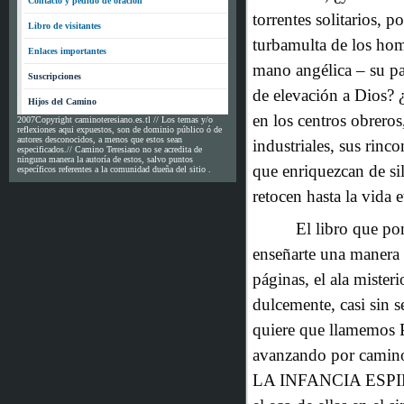
Contacto y pedido de oración
torrentes solitarios, p
Libro de visitantes
turbamulta de los homb
Enlaces importantes
mano angélica – su pa
Suscripciones
de elevación a Dios? 
Hijos del Camino
en los centros obrero
2007Copyright caminoteresiano.es.tl // Los temas y/o
reflexiones aqui expuestos, son de dominio público ó de
autores desconocidos, a menos que estos sean
industriales, sus rinc
especificados.// Camino Teresiano no se acredita de
ninguna manera la autoría de estos, salvo puntos
que enriquezcan de si
específicos referentes a la comunidad dueña del sitio .
retocen hasta la vida 
El libro que po
enseñarte una manera 
páginas, el ala misteri
dulcemente, casi sin s
quiere que llamemos P
avanzando por camin
LA INFANCIA ESPIRI