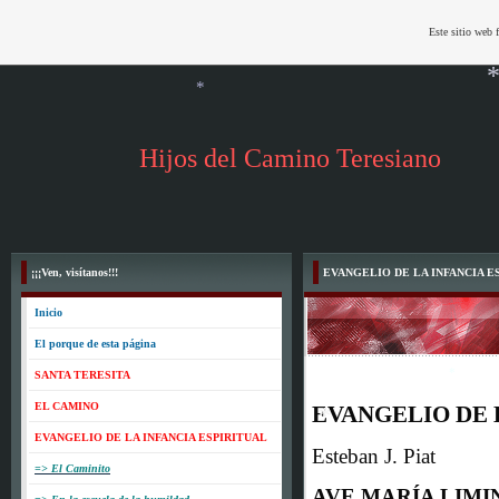
Este sitio web 
Hijos del Camino Teresiano
*
*
¡¡¡Ven, visítanos!!!
EVANGELIO DE LA INFANCIA E
Inicio
El porque de esta página
SANTA TERESITA
EL CAMINO
EVANGELIO DE 
EVANGELIO DE LA INFANCIA ESPIRITUAL
Esteban J. Piat
=> El Caminito
AVE MARÍA LIMI