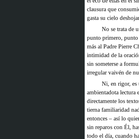
el eco de ellas en el 
clausura que consumió
gasta su cielo deshojan
No se trata de u
punto primero, punto 
más al Padre Pierre Ch
intimidad de la oració
sin someterse a formu
irregular vaivén de nu
Ni, en rigor, e
ambientadota lectura e
directamente los text
tierna familiaridad n
entonces – así lo quier
sin reparos con Él, ha
todo el día, cuando ha