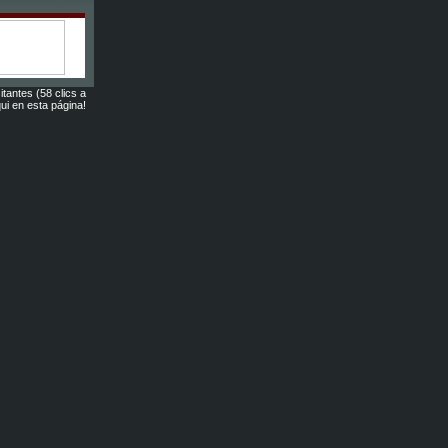
itantes (58 clics a
ui en esta página!