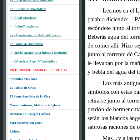
=> En la escuela de la humildad
*
*
=> El Amor Misericordioso
Leemos en el Li
=> Filial abandono
palabra diciendo: – Pár
=> Infantil confianza
escóndete junto al torr
=> Ofrenda amorosa de la Vida Eterna
Beberás agua del torr
=> Pasión de Apostolado
de comer allí. Hizo se
=> María, modelo de la Infancia Espiritual
junto al torrente dé Ca
=> Ofrenda al Amor Misericordioso
le llevaban por la mañ
*
UN HERMOSO CAMINAR ESPIRITUAL
y bebía del agua del t
Semillitas teresianas
Los más antiguo
La Iglesia de Cristo
símbolos con estas pal
El Santo Sacrifício de la Misa
retirarse junto al torr
María Santísima, Madre de la Iglesia
perdón de hermeneutas
Resumen de Teología Católica
serán los blancos ángel
Para observar con amor
sabrosas raciones de o
Lisieux
Mas, ¿y a las m