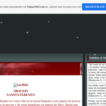
*
REGÍSTRATE
fue creado gratuitamente con
PaginaWebGratis.es
. ¿Quieres tener tu propio sitio web?
*
*
*
*
Semillitas al Se
*
"Así como el sol a
*
y al mismo tiempo 
particular, como si
la tierra, del mi
nuestro Señor part
alma, como si no h
(Manuscrito A, 3 r
*
-------------------------
*
Vos obráis como D
*
cansa de escuchar
ORACION
con toda sencillez
alegrías, como si é
A SANTA TERESITA
(Manuscrito C, 32
*
-------------------------
*
urante tu corta vida en la tierra llegastes a ser espejo de pureza
Puedes, por lo tan
ocuparte de "la úni
mo la muerte y de total abandono en manos de Dios. Ahora que