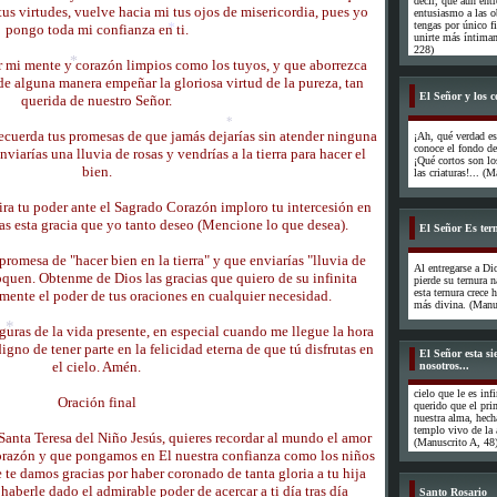
decir, que aun ent
*
us virtudes, vuelve hacia mi tus ojos de misericordia, pues yo
entusiasmo a las ob
tengas por único f
pongo toda mi confianza en ti.
*
unirte más íntimam
228)
r mi mente y corazón limpios como los tuyos, y que aborrezca
e alguna manera empeñar la gloriosa virtud de la pureza, tan
*
El Señor y los c
querida de nuestro Señor.
*
recuerda tus promesas de que jamás dejarías sin atender ninguna
¡Ah, qué verdad e
conoce el fondo de
nviarías una lluvia de rosas y vendrías a la tierra para hacer el
¡Qué cortos son l
bien.
las criaturas!... (
*
ra tu poder ante el Sagrado Corazón imploro tu intercesión en
s esta gracia que yo tanto deseo (Mencione lo que desea).
El Señor Es tern
 promesa de "hacer bien en la tierra" y que enviarías "lluvia de
Al entregarse a Di
oquen. Obtenme de Dios las gracias que quiero de su infinita
pierde su ternura n
esta ternura crece
ente el poder de tus oraciones en cualquier necesidad.
más divina. (Manus
uras de la vida presente, en especial cuando me llegue la hora
igno de tener parte en la felicidad eterna de que tú disfrutas en
El Señor esta s
el cielo. Amén.
nosotros...
*
cielo que le es in
Oración final
querido que el prim
nuestra alma, hech
templo vivo de la 
 Santa Teresa del Niño Jesús, quieres recordar al mundo el amor
(Manuscrito A, 48
orazón y que pongamos en El nuestra confianza como los niños
te damos gracias por haber coronado de tanta gloria a tu hija
 haberle dado el admirable poder de acercar a ti día tras día
Santo Rosario