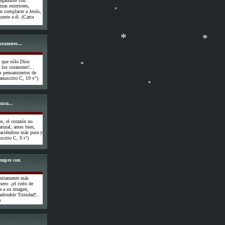
regándote con
ras exteriores,
in complacer a Jesús,
ente a él. (Carta
*
orazones...
*
s que sólo Dios
*
 los corazones!...
os pensamientos de
Manuscrito C, 19 v°)
*
ura...
*
os, el corazón no
atural; antes bien,
 haciéndose más pura y
crito C, 9 r°)
iempre con
finitamente más
ero: ¡el cielo de
a a su imagen,
adorable Trinidad!...
)