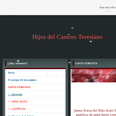
Este sitio web 
*
*
*
Hijos del Camino Teresiano
*
*
*
*
¡¡¡Ven, visítanos!!!
SANTA TERESITA
*
Inicio
*
El porque de esta página
*
*
SANTA TERESITA
=> Biografía
=> NIÑO JESÚS
*
=> SANTA FAZ
¡Santa Teresa del Niño Jesús! D
angélica, de amor fuerte co