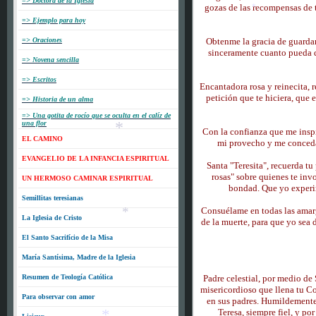
=> Doctora de la Iglesia
gozas de las recompensas de t
*
=> Ejemplo para hoy
*
=> Oraciones
Obtenme la gracia de guarda
sinceramente cuanto pueda d
=> Novena sencilla
=> Escritos
Encantadora rosa y reinecita, 
petición que te hiciera, que e
=> Historia de un alma
=> Una gotita de rocío que se oculta en el calíz de
una flor
Con la confianza que me inspi
EL CAMINO
mi provecho y me conceda
EVANGELIO DE LA INFANCIA ESPIRITUAL
*
Santa "Teresita", recuerda tu
rosas" sobre quienes te inv
UN HERMOSO CAMINAR ESPIRITUAL
bondad. Que yo experim
Semillitas teresianas
Consuélame en todas las amarg
La Iglesia de Cristo
de la muerte, para que yo sea d
El Santo Sacrifício de la Misa
*
María Santísima, Madre de la Iglesia
Resumen de Teología Católica
Padre celestial, por medio de
misericordioso que llena tu C
Para observar con amor
en sus padres. Humildemente 
Teresa, siempre fiel, y por