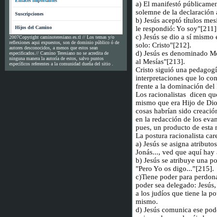
Enlaces importantes
a) El manifestó públicame
solemne de la declaración 
Suscripciones
b) Jesús aceptó títulos mes
Hijos del Camino
le respondió: Yo soy"[211]
c) Jesús se dio a sí mismo 
2007Copyright caminoteresiano.es.tl // Los temas y/o
reflexiones aqui expuestos, son de dominio público ó de
solo: Cristo"[212].
autores desconocidos, a menos que estos sean
d) Jesús es denominado Me
especificados.// Camino Teresiano no se acredita de
ninguna manera la autoría de estos, salvo puntos
al Mesías"[213].
específicos referentes a la comunidad dueña del sitio .
Cristo siguió una pedagogí
interpretaciones que lo con
frente a la dominación de
Los racionalistas dicen qu
mismo que era Hijo de Dios
cosas habrían sido creación
en la redacción de los evan
pues, un producto de esta 
La postura racionalista ca
a) Jesús se asigna atributo
Jonás..., ved que aquí hay
b) Jesús se atribuye una po
"Pero Yo os digo...”[215].
c)Tiene poder para perdon
poder sea delegado: Jesús, 
a los judíos que tiene la p
mismo.
d) Jesús comunica ese poder