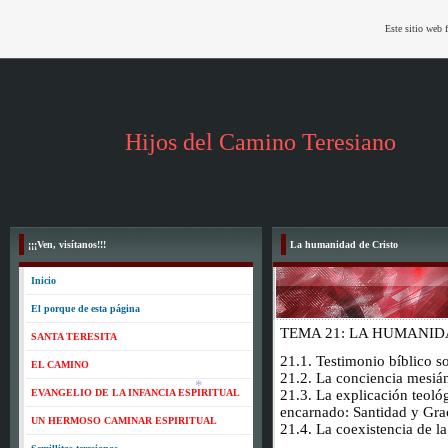
Este sitio web 
*
Hijos del Camino Teresiano
¡¡¡Ven, visítanos!!!
La humanidad de Cristo
Inicio
El porque de esta página
TEMA 21: LA HUMANID
SANTA TERESITA
21.1. Testimonio bíblico s
EL CAMINO
21.2. La conciencia mesián
EVANGELIO DE LA INFANCIA ESPIRITUAL
21.3. La explicación teoló
encarnado: Santidad y Grac
UN HERMOSO CAMINAR ESPIRITUAL
21.4. La coexistencia de la