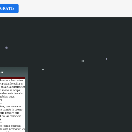
 GRATIS
ñor
*
lumbra a los cedros
a cada florecilla en
 sola ella existiese en
*
smo modo se ocupa
icularmente de cada
ubiera otras.
*
°)
--
ios, que nunca se
me cuando le cuento
 mis penas y mis
l no las conociese...
)
*
--
to, como nosotras,
ca cosa necesaria", es