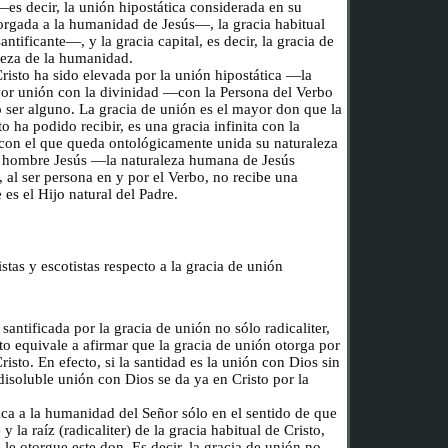
—es decir, la unión hipostática considerada en su
orgada a la humanidad de Jesús—, la gracia habitual
tificante—, y la gracia capital, es decir, la gracia de
beza de la humanidad.
isto ha sido elevada por la unión hipostática —la
or unión con la divinidad —con la Persona del Verbo
ser alguno. La gracia de unión es el mayor don que la
 ha podido recibir, es una gracia infinita con la
 con el que queda ontológicamente unida su naturaleza
l hombre Jesús —la naturaleza humana de Jesús
 al ser persona en y por el Verbo, no recibe una
 es el Hijo natural del Padre.
tas y escotistas respecto a la gracia de unión
antificada por la gracia de unión no sólo radicaliter,
to equivale a afirmar que la gracia de unión otorga por
risto. En efecto, si la santidad es la unión con Dios sin
isoluble unión con Dios se da ya en Cristo por la
fica a la humanidad del Señor sólo en el sentido de que
y la raíz (radicaliter) de la gracia habitual de Cristo,
le otorgue este don. Es decir, la gracia de unión no