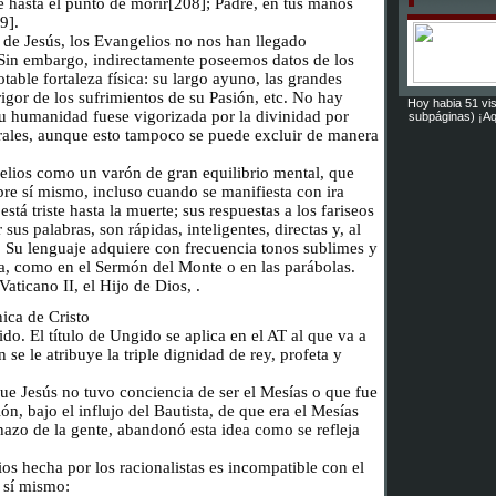
e hasta el punto de morir[208]; Padre, en tus manos
9].
o de Jesús, los Evangelios no nos han llegado
 Sin embargo, indirectamente poseemos datos de los
able fortaleza física: su largo ayuno, las grandes
 rigor de los sufrimientos de su Pasión, etc. No hay
Hoy habia 51 vis
u humanidad fuese vigorizada por la divinidad por
subpáginas) ¡Aq
rales, aunque esto tampoco se puede excluir de manera
elios como un varón de gran equilibrio mental, que
bre sí mismo, incluso cuando se manifiesta con ira
stá triste hasta la muerte; sus respuestas a los fariseos
sus palabras, son rápidas, inteligentes, directas y, al
 Su lenguaje adquiere con frecuencia tonos sublimes y
a, como en el Sermón del Monte o en las parábolas.
aticano II, el Hijo de Dios, .
ica de Cristo
do. El título de Ungido se aplica en el AT al que va a
 se le atribuye la triple dignidad de rey, profeta y
que Jesús no tuvo conciencia de ser el Mesías o que fue
ón, bajo el influjo del Bautista, de que era el Mesías
chazo de la gente, abandonó esta idea como se refleja
.
ios hecha por los racionalistas es incompatible con el
 sí mismo: