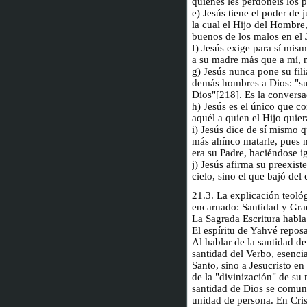
quienes les perdonéis los 
e) Jesús tiene el poder de 
la cual el Hijo del Hombre,
buenos de los malos en el J
f) Jesús exige para sí mi
a su madre más que a mí, n
g) Jesús nunca pone su fili
demás hombres a Dios: "sub
Dios"[218]. Es la conversa
h) Jesús es el único que co
aquél a quien el Hijo quier
i) Jesús dice de sí mismo 
más ahínco matarle, pues n
era su Padre, haciéndose i
j) Jesús afirma su preexist
cielo, sino el que bajó del
21.3. La explicación teoló
encarnado: Santidad y Grac
La Sagrada Escritura habla 
El espíritu de Yahvé reposa
Al hablar de la santidad de
santidad del Verbo, esencia
Santo, sino a Jesucristo en
de la "divinización" de s
santidad de Dios se comuni
unidad de persona. En Crist