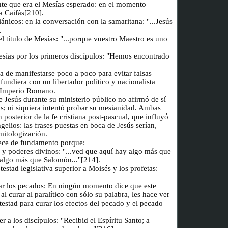
nte que era el Mesías esperado: en el momento
a Caifás[210].
iánicos: en la conversación con la samaritana: "...Jesús
.
el título de Mesías: "...porque vuestro Maestro es uno
sías por los primeros discípulos: "Hemos encontrado
a de manifestarse poco a poco para evitar falsas
fundiera con un libertador político y nacionalista
l Imperio Romano.
e Jesús durante su ministerio público no afirmó de sí
; ni siquiera intentó probar su mesianidad. Ambas
 posterior de la fe cristiana post-pascual, que influyó
gelios: las frases puestas en boca de Jesús serían,
mitologización.
rece de fundamento porque:
s y poderes divinos: "...ved que aquí hay algo más que
 algo más que Salomón..."[214].
testad legislativa superior a Moisés y los profetas:
ar los pecados: En ningún momento dice que este
al curar al paralítico con sólo su palabra, les hace ver
otestad para curar los efectos del pecado y el pecado
 a los discípulos: "Recibid el Espíritu Santo; a