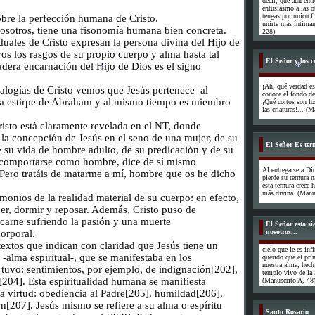
decir, que aun ent
entusiasmo a las ob
tengas por único f
obre la perfección humana de Cristo.
*
unirte más íntimam
osotros, tiene una fisonomía humana bien concreta.
228)
duales de Cristo expresan la persona divina del Hijo de
os los rasgos de su propio cuerpo y alma hasta tal
El Señor y los c
adera encarnación del Hijo de Dios es el signo
¡Ah, qué verdad e
alogías de Cristo vemos que Jesús pertenece al
conoce el fondo de
 la estirpe de Abraham y al mismo tiempo es miembro
¡Qué cortos son l
las criaturas!... (
isto está claramente revelada en el NT, donde
 la concepción de Jesús en el seno de una mujer, de su
El Señor Es tern
e su vida de hombre adulto, de su predicación y de su
*
*
 comportarse como hombre, dice de sí mismo
Al entregarse a Di
 “Pero tratáis de matarme a mí, hombre que os he dicho
pierde su ternura n
esta ternura crece
más divina. (Manus
onios de la realidad material de su cuerpo: en efecto,
er, dormir y reposar. Además, Cristo puso de
 carne sufriendo la pasión y una muerte
El Señor esta s
orporal.
nosotros...
extos que indican con claridad que Jesús tiene un
cielo que le es in
-alma espiritual-, que se manifestaba en los
querido que el prim
nuestra alma, hech
tuvo: sentimientos, por ejemplo, de indignación[202],
templo vivo de la 
a[204]. Esta espiritualidad humana se manifiesta
(Manuscrito A, 48
la virtud: obediencia al Padre[205], humildad[206],
ón[207]. Jesús mismo se refiere a su alma o espíritu
Santo Rosario