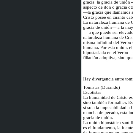
gracia: la gracia de unión 
aspecto de don o gracia ot
—la gracia que llamamos san
Cristo posee en cuanto ca
La naturaleza humana de Cr
gracia de unión— a la may
— a que puede ser elevado 
naturaleza humana de Cristo
misma infinitud del Verbo
humana. Por esta unión, e
hipostasiada en el Verbo—,
filiación adoptiva, sino que
Hay divergencia entre tomis
Tomistas (Durando)
Escotistas
La humanidad de Cristo es s
sino también formaliter. Es
sí sola la impecabilidad a C
mancha de pecado, esta ind
gracia de unión.
La unión hipostática santi
es el fundamento, la fuente 
de forma que exige que se 