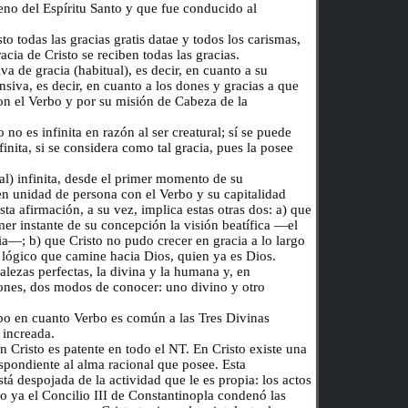
eno del Espíritu Santo y que fue conducido al
o todas las gracias gratis datae y todos los carismas,
acia de Cristo se reciben todas las gracias.
va de gracia (habitual), es decir, en cuanto a su
nsiva, es decir, en cuanto a los dones y gracias a que
on el Verbo y por su misión de Cabeza de la
 no es infinita en razón al ser creatural; sí se puede
finita, si se considera como tal gracia, pues la posee
al) infinita, desde el primer momento de su
n unidad de persona con el Verbo y su capitalidad
a afirmación, a su vez, implica estas otras dos: a) que
mer instante de su concepción la visión beatífica —el
a—; b) que Cristo no pudo crecer en gracia a lo largo
 lógico que camine hacia Dios, quien ya es Dios.
alezas perfectas, la divina y la humana y, en
ones, dos modos de conocer: uno divino y otro
bo en cuanto Verbo es común a las Tres Divinas
 increada.
Cristo es patente en todo el NT. En Cristo existe una
spondiente al alma racional que posee. Esta
stá despojada de la actividad que le es propia: los actos
 ya el Concilio III de Constantinopla condenó las