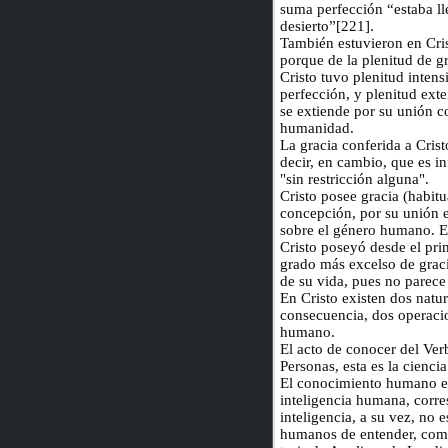
suma perfección “estaba ll
desierto”[221].
También estuvieron en Crist
porque de la plenitud de gr
Cristo tuvo plenitud intensi
perfección, y plenitud exte
se extiende por su unión c
humanidad.
La gracia conferida a Cristo
decir, en cambio, que es in
"sin restricción alguna".
Cristo posee gracia (habitu
concepción, por su unión e
sobre el género humano. Est
Cristo poseyó desde el pri
grado más excelso de graci
de su vida, pues no parece
En Cristo existen dos natur
consecuencia, dos operaci
humano.
El acto de conocer del Ver
Personas, esta es la ciencia
El conocimiento humano en 
inteligencia humana, corre
inteligencia, a su vez, no e
humanos de entender, como