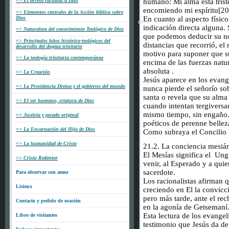
=> El acceso racional a Dios
humano: Mi alma está trist
encomiendo mi espíritu[20
=> Elementos centrales de la Acción bíblica sobre
Dios
En cuanto al aspecto físic
indicación directa alguna.
=> Naturaleza del conocimiento Teológico de Dios
que podemos deducir su not
=> Principales hitos histórico-teológicos del
distancias que recorrió, el
desarrollo del dogma trinitario
motivo para suponer que s
=> La teología trinitaria contemporánea
encima de las fuerzas natu
absoluta .
=> La Creación
Jesús aparece en los evang
=> La Providencia Divina y el gobierno del mundo
nunca pierde el señorío so
santa o revela que su alma e
=> El ser humano, criatura de Dios
cuando intentan tergiversar 
mismo tiempo, sin engaño.
=> Justicia y pecado original
poéticos de perenne bellez
*
=> La Encarnación del Hijo de Dios
Como subraya el Concilio V
=> La humanidad de Cristo
21.2. La conciencia mesián
El Mesías significa el Ungi
=> Cristo Redentor
venir, al Esperado y a quien
sacerdote.
Para observar con amor
Los racionalistas afirman 
Lisieux
creciendo en El la convicci
pero más tarde, ante el re
Contacto y pedido de oración
en la agonía de Getsemaní
Esta lectura de los evangel
Libro de visitantes
testimonio que Jesús da de