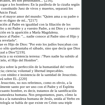
pecados, les son perdonados..."[216].
juzgar a los hombres: En la parábola de la cizaña según
 constituido Juez de vivos y muertos, separará los
uicio Final.
smo el mayor amor del mundo: "Quien ama a su padre o
o es digno de mí..."[217]
ación al Padre en igualdad con la filiación de los
o a mi Padre y a vuestro Padre, a mi Dios y a vuestro
ción en la aparición a María Magdalena.
noce al Padre: "... nadie conoce al Padre sino el Hijo y
a revelarlo".
que es Hijo de Dios: "Por esto los judíos buscaban con
o sólo quebrantaba el sábado, sino que decía que Dios
gual a Dios"[219].
encia a su existencia terrena: :"Pues nadie ha subido al
 cielo, el Hijo del Hombre".
gica sobre la perfección de la humanidad del verbo
ia; ciencia; voluntad y libertad impecables.
con nitidez e insistencia de la santidad de Jesucristo.
rá sobre El...[220]
 Jesucristo, no nos referimos, como es obvio, a la
lmente santo por ser uno con el Padre y el Espíritu
 cuanto hombre, es decir, tratamos de la santificación
u naturaleza humana. Nos preguntamos, pues, cómo la
ca a la naturaleza humana de Jesús, unida al Verbo en
ología se habla de que existe en Cristo una triple