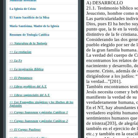
Semillitas teresianas
A) DESARROLLO
21.1. Testimonio bíblico s
La Iglesia de Cristo
Jesucristo, hombre como n
El Santo Sacrifício de la Misa
Las particularidades indivi
*
Dios, pues El ha hecho suy
María Santísima, Madre de la Iglesia
punto que, la fe en la verd
distintivo de la fe cristiana.
Resumen de Teología Católica
Considerando las dos gene
=> Naturaleza de la Teología
pueblo elegido por ser de
de la gran familia humana.
=> La revelacíon
La verdad del cuerpo de Cr
encontramos los relatos de
=> La Fe
nacimiento y desarrollo, d
=> La inspiración Bíblica
muerte. Cristo, además de
dirigiéndose a los judíos:
=> El Pentateuco
la verdad...”[201].
También encontramos testim
=> Libros proféticos del A.T.
Jesús necesita comer y beb
=> Libros sapienciales del A.T.
manifiesto la verdad de su
verdaderamente humana, c
=> Los Evangelios sinópticos y los Hechos de los
Apóstoles
En el NT, hay abundantes t
verdadero espíritu humano 
=> Corpus Ioanneum y epístolas Católicas 1
sentimientos humanos que 
=> Corpus Ioanneum y epístolas Católicas 2
de tristeza[203], de alegrí
también en el ejercicio de 
=> El Corpus Paulinus
etc.; y también en la oraci