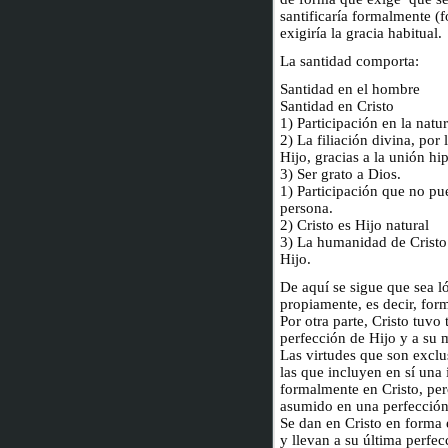
santificaría formalmente (f
exigiría la gracia habitual.
La santidad comporta:
Santidad en el hombre
Santidad en Cristo
1) Participación en la natu
2) La filiación divina, por 
Hijo, gracias a la unión hip
3) Ser grato a Dios.
1) Participación que no pu
persona.
2) Cristo es Hijo natural
3) La humanidad de Cristo
Hijo.
De aquí se sigue que sea ló
propiamente, es decir, form
Por otra parte, Cristo tuvo
perfección de Hijo y a su 
Las virtudes que son exclus
las que incluyen en sí una 
formalmente en Cristo, per
asumido en una perfección
Se dan en Cristo en forma e
y llevan a su última perfec