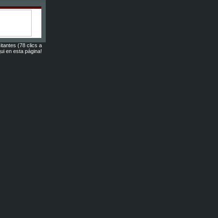
itantes (78 clics a
ui en esta página!