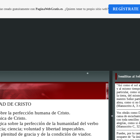
REGÍSTRATE
fue creado gratuitamente con
PaginaWebGratis.es
. ¿Quieres tener tu propio sitio web?
Semillitas al Se
"Así como el sol a
y al mismo tiempo 
particular, como si
la tierra, del mi
nuestro Señor part
alma, como si no h
AD DE CRISTO
*
(Manuscrito A, 3 r
-------------------------
obre la perfección humana de Cristo.
Vos obráis como D
cansa de escuchar
ica de Cristo.
con toda sencillez
gica sobre la perfección de la humanidad del verbo
alegrías, como si é
(Manuscrito C, 32
ia; ciencia; voluntad y libertad impecables.
-------------------------
 plenitud de gracia y de la condición de viador.
Puedes, por lo tan
ocuparte de "la úni