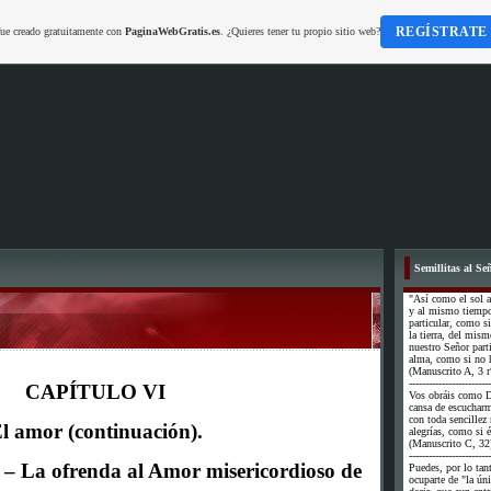
REGÍSTRATE
fue creado gratuitamente con
PaginaWebGratis.es
. ¿Quieres tener tu propio sitio web?
*
Semillitas al Se
"Así como el sol a
y al mismo tiempo 
particular, como si
la tierra, del mi
nuestro Señor part
alma, como si no h
(Manuscrito A, 3 r
-------------------------
CAP
Í
TULO VI
Vos obráis como D
cansa de escuchar
con toda sencillez
l amor (continuación).
alegrías, como si é
(Manuscrito C, 32
-------------------------
. – La ofrenda al Amor misericordioso de
Puedes, por lo tan
ocuparte de "la úni