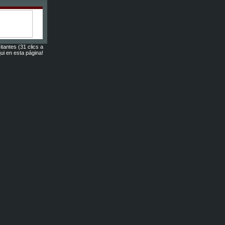
*
itantes (31 clics a
ui en esta página!