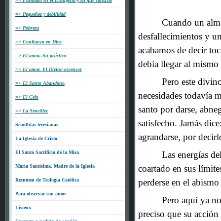
=> Fundado en el Evangelio y en que consiste
*
=> Pequeñez y debilidad
Cuando un alma
=> Pobreza
desfallecimientos y un
=> Confianza en Dios
acabamos de decir toca
=> El amor. Su práctica
debía llegar al mismo 
=> El amor. El Divino ascensor
Pero este divino
=> El Santo Abandono
necesidades todavía 
=> El Celo
santo por darse, abne
=> La Sencillez
satisfecho. Jamás dice
Semillitas teresianas
agrandarse, por decirlo
La Iglesia de Cristo
El Santo Sacrifício de la Misa
Las energías de
María Santísima, Madre de la Iglesia
coartado en sus límite
Resumen de Teología Católica
perderse en el abismo
Para observar con amor
Pero aquí ya no 
Lisieux
preciso que su acción