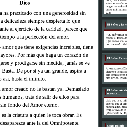
decir, que aun ent
Dios
entusiasmo a las ob
tengas por único f
unirte más íntimam
 ha practicado con una generosidad sin
228)
a delicadeza siempre despierta lo que
El Señor y los c
nte al ejercicio de la caridad, parece que
¡Ah, qué verdad e
tiempo a la perfección del amor.
conoce el fondo de
¡Qué cortos son l
las criaturas!... (
 amor que tiene exigencias increíbles, tiene
mayores. Por más que haga un corazón de
El Señor Es tern
garse y prodigarse sin medida, jamás se ve
Al entregarse a Di
: Basta. De por sí ya tan grande, aspira a
pierde su ternura n
esta ternura crece
 así, hasta el infinito.
más divina. (Manus
l amor creado no le bastan ya. Demasiado
El Señor esta s
nosotros...
s humanos, trata de salir de ellos para
cielo que le es in
 sin fondo del Amor eterno.
querido que el prim
nuestra alma, hech
templo vivo de la 
(Manuscrito A, 48
es la criatura a quien le toca obrar. Es
 desaparezca ante la del Omnipotente.
Santo Rosario