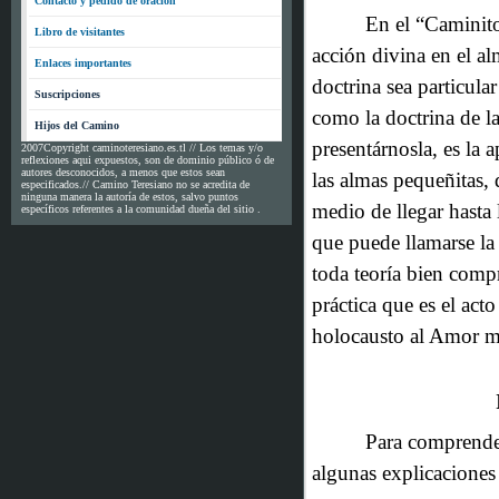
Contacto y pedido de oración
En el “Caminito”
Libro de visitantes
acción divina en el a
Enlaces importantes
doctrina sea particula
Suscripciones
como la doctrina de la
Hijos del Camino
presentárnosla, es la 
2007Copyright caminoteresiano.es.tl // Los temas y/o
reflexiones aqui expuestos, son de dominio público ó de
autores desconocidos, a menos que estos sean
las almas pequeñitas, d
especificados.// Camino Teresiano no se acredita de
ninguna manera la autoría de estos, salvo puntos
medio de llegar hasta 
específicos referentes a la comunidad dueña del sitio .
que puede llamarse la
toda teoría bien comp
práctica que es el ac
holocausto al Amor mi
Para comprender
algunas explicaciones 