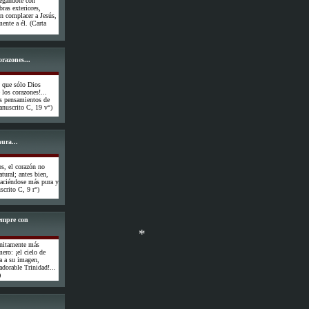
regándote con
ras exteriores,
in complacer a Jesús,
ente a él. (Carta
orazones...
s que sólo Dios
 los corazones!...
os pensamientos de
Manuscrito C, 19 v°)
ura...
os, el corazón no
atural; antes bien,
 haciéndose más pura y
crito C, 9 r°)
iempre con
finitamente más
ero: ¡el cielo de
a a su imagen,
adorable Trinidad!...
)