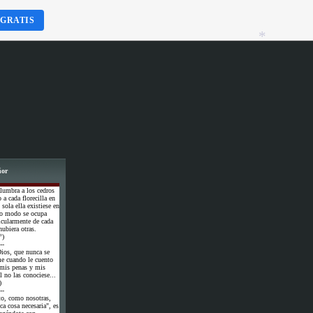
 GRATIS
*
ñor
lumbra a los cedros
a cada florecilla en
 sola ella existiese en
smo modo se ocupa
icularmente de cada
ubiera otras.
°)
--
ios, que nunca se
me cuando le cuento
 mis penas y mis
l no las conociese...
)
--
to, como nosotras,
ca cosa necesaria", es