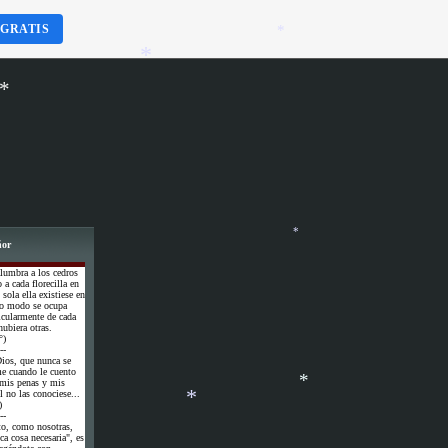
 GRATIS
*
*
*
*
ñor
lumbra a los cedros
a cada florecilla en
*
 sola ella existiese en
smo modo se ocupa
icularmente de cada
ubiera otras.
°)
--
ios, que nunca se
me cuando le cuento
 mis penas y mis
l no las conociese...
)
--
*
to, como nosotras,
ca cosa necesaria", es