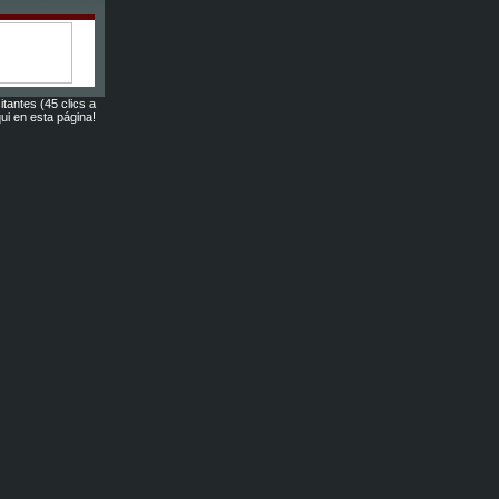
itantes (45 clics a
ui en esta página!