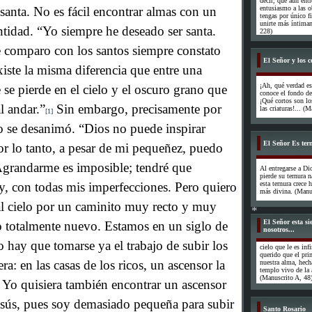
decir, que aun ent
santa. No es fácil encontrar almas con un
entusiasmo a las ob
*
tengas por único f
unirte más íntimam
tidad. “Yo siempre he deseado ser santa.
228)
 comparo con los santos siempre constato
El Señor y los c
xiste la misma diferencia que entre una
¡Ah, qué verdad e
e pierde en el cielo y el oscuro grano que
conoce el fondo de
¡Qué cortos son l
l andar.”
Sin embargo, precisamente por
las criaturas!... (
[1]
o se desanimó. “Dios no puede inspirar
El Señor Es tern
por lo tanto, a pesar de mi pequeñez, puedo
. Agrandarme es imposible; tendré que
Al entregarse a Di
pierde su ternura n
oy, con todas mis imperfecciones. Pero quiero
esta ternura crece
más divina. (Manus
 al cielo por un caminito muy recto y muy
El Señor esta s
o totalmente nuevo. Estamos en un siglo de
nosotros...
 hay que tomarse ya el trabajo de subir los
cielo que le es in
querido que el prim
ra: en las casas de los ricos, un ascensor la
nuestra alma, hech
*
templo vivo de la 
(Manuscrito A, 48
 Yo quisiera también encontrar un ascensor
esús, pues soy demasiado pequeña para subir
Santo Rosario