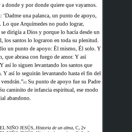
er a donde y por donde quiere que vayamos.
a: ‘Dadme una palanca, un punto de apoyo,
’. Lo que Arquímedes no pudo lograr,
 se dirigía a Dios y porque lo hacía desde un
l, los santos lo lograron en toda su plenitud.
dio un punto de apoyo: Él mismo, Él solo. Y
ón, que abrasa con fuego de amor. Y así
Y así lo siguen levantando los santos que
a. Y así lo seguirán levantando hasta el fin del
 vendrán.”
Su punto de apoyo fue su Padre
[6]
Su caminito de infancia espiritual, ese modo
ilial abandono.
EL NIÑO JESÚS,
Historia de un alma
, C, 2v