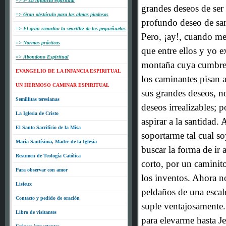
=> I- La infancia espiritual
grandes deseos de ser 
=> Gran obstáculo para las almas piadosas
*
profundo deseo de san
=> El gran remedio: la sencillez de los pequeñuelos
Pero, ¡ay!, cuando me
=> Normas prácticas
que entre ellos y yo e
=> Abondono Espiritual
montaña cuya cumbre s
EVANGELIO DE LA INFANCIA ESPIRITUAL
los caminantes pisan a
UN HERMOSO CAMINAR ESPIRITUAL
sus grandes deseos, n
Semillitas teresianas
deseos irrealizables; 
La Iglesia de Cristo
aspirar a la santidad
El Santo Sacrifício de la Misa
soportarme tal cual s
María Santísima, Madre de la Iglesia
buscar la forma de ir
Resumen de Teología Católica
corto, por un caminit
Para observar con amor
los inventos. Ahora no
Lisieux
peldaños de una escale
Contacto y pedido de oración
suple ventajosamente.
Libro de visitantes
para elevarme hasta J