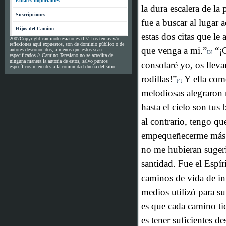
Enlaces importantes
la dura escalera de la 
Suscripciones
fue a buscar al lugar 
Hijos del Camino
estas dos citas que le
2007Copyright caminoteresiano.es.tl // Los temas y/o
reflexiones aqui expuestos, son de dominio público ó de
que venga a mi.”
“¡C
autores desconocidos, a menos que estos sean
[3]
especificados.// Camino Teresiano no se acredita de
ninguna manera la autoría de estos, salvo puntos
consolaré yo, os llev
específicos referentes a la comunidad dueña del sitio .
rodillas!”
Y ella com
[4]
melodiosas alegraron 
hasta el cielo son tus 
al contrario, tengo q
empequeñecerme más
no me hubieran suger
santidad. Fue el Espír
caminos de vida de in
medios utilizó para su
es que cada camino ti
es tener suficientes d