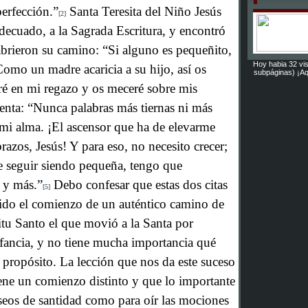
perfección.”
Santa Teresita del Niño Jesús
[2]
adecuado, a la Sagrada Escritura, y encontró
 abrieron su camino: “Si alguno es pequeñito,
Hoy habia 32 vis
omo un madre acaricia a su hijo, así os
subpáginas) ¡Aq
aré en mi regazo y os meceré sobre mis
enta: “Nunca palabras más tiernas ni más
mi alma. ¡El ascensor que ha de elevarme
brazos, Jesús! Y para eso, no necesito crecer;
ue seguir siendo pequeña, tengo que
 y más.”
Debo confesar que estas dos citas
[5]
ido el comienzo de un auténtico camino de
itu Santo el que movió a la Santa por
fancia, y no tiene mucha importancia qué
 propósito. La lección que nos da este suceso
ene un comienzo distinto y que lo importante
eseos de santidad como para oír las mociones