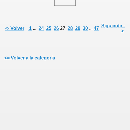
ia
Siguiente -
<- Volver
1
...
24
25
26
27
28
29
30
...
47
>
<= Volver a la categoría