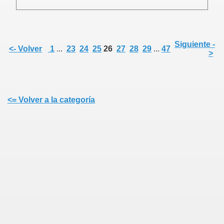
ia
Siguiente -
<- Volver
1
...
23
24
25
26
27
28
29
...
47
>
<= Volver a la categoría