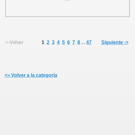
ia
<-Volver
1
2
3
4
5
6
7
8
...
47
Siguiente ->
<= Volver a la categoría