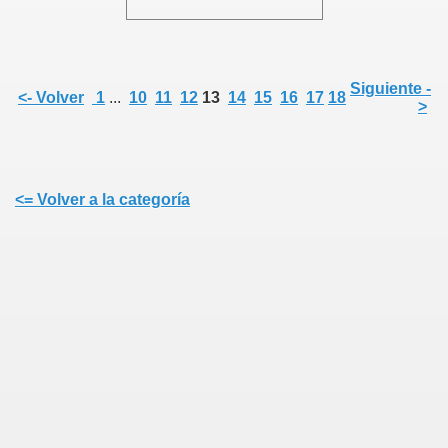
ia
Siguiente -
<- Volver
1
...
10
11
12
13
14
15
16
17
18
>
<= Volver a la categoría