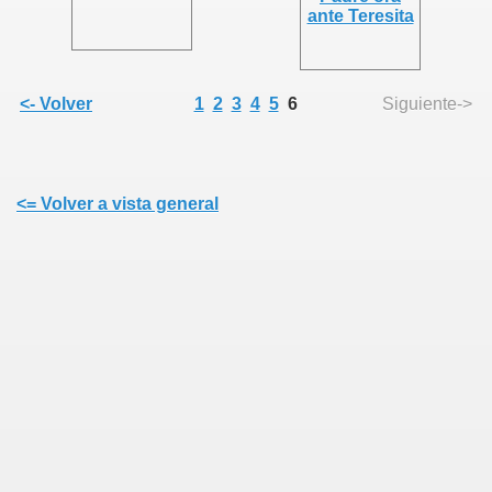
ia
<- Volver
1
2
3
4
5
6
Siguiente->
<= Volver a vista general