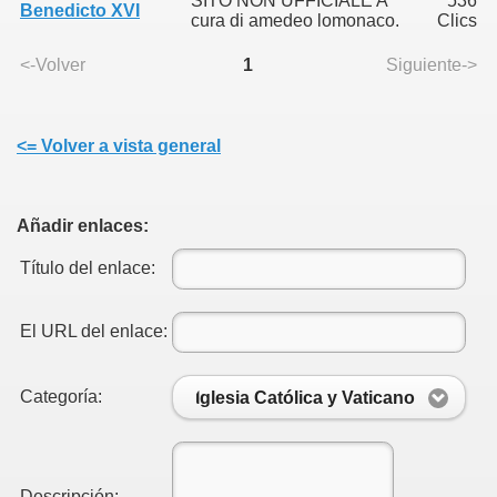
SITO NON UFFICIALE A
536
Benedicto XVI
cura di amedeo lomonaco.
Clics
<-Volver
1
Siguiente->
ia
<= Volver a vista general
Añadir enlaces:
Título del enlace:
El URL del enlace:
Categoría:
Iglesia Católica y Vaticano
Descripción: