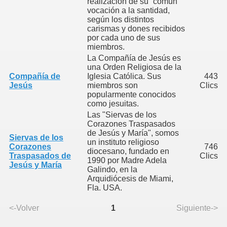
realización de su “común”
vocación a la santidad,
según los distintos
carismas y dones recibidos
por cada uno de sus
miembros.
La Compañía de Jesús es
una Orden Religiosa de la
Compañía de
Iglesia Católica. Sus
443
Jesús
miembros son
Clics
popularmente conocidos
como jesuitas.
Las "Siervas de los
Corazones Traspasados
de Jesús y María", somos
Siervas de los
un instituto religioso
Corazones
746
diocesano, fundado en
Traspasados de
Clics
1990 por Madre Adela
Jesús y María
Galindo, en la
Arquidiócesis de Miami,
Fla. USA.
<-Volver
1
Siguiente->